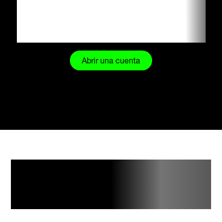
Una cuenta para cada trader.
Abrir una cuenta
Resumen de tu
cuenta