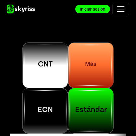
Iniciar sesión
CNT
Más
E
CN
Estándar