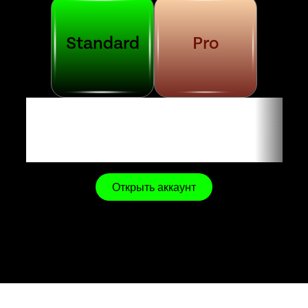
Standard
Pro
An Account For Every Trader
Открыть аккаунт