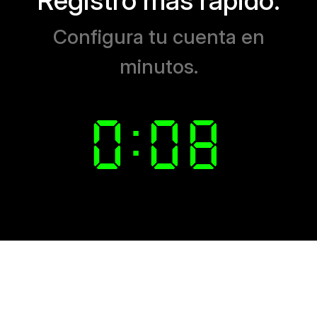
Configura tu cuenta en
minutos.
0:
0
7