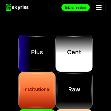
Iniciar sesión
Plus
Cent
R
aw
Institutional