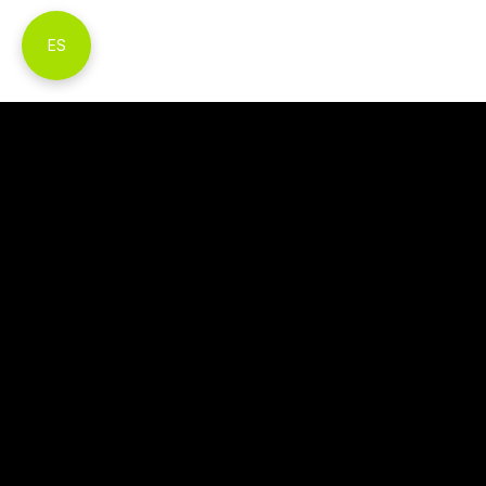
ES
Cualquiera puede operar con
Skyriss.
How do I open a trading account with